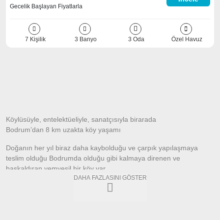
Gecelik Başlayan Fiyatlarla
7 Kişilik
3 Banyo
3 Oda
Özel Havuz
Köylüsüyle, entelektüeliyle, sanatçısıyla birarada
Bodrum’dan 8 km uzakta köy yaşamı
Doğanın her yıl biraz daha kaybolduğu ve çarpık yapılaşmaya
teslim olduğu Bodrumda olduğu gibi kalmaya direnen ve
başkaldıran yemyeşil bir köy var.
DAHA FAZLASINI GÖSTER
O köy son dönemde entelektüel kesimin kendisini doğanın
kucağına teslim ettiği doğa ile bütünleştiği bir köy. 312 haneli 1000
kişilik nüfusu renkli kişilikleri ve tanınmış simaları ile orası Dereköy.
O köy artık hepimizin köyü çünkü bakir kalabilen tek kaçış noktası.