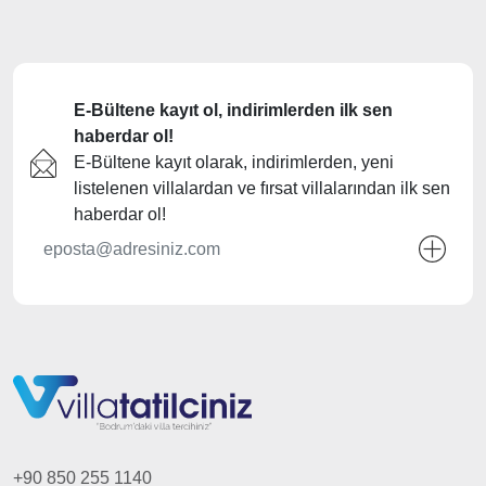
Bundan sonra titizlikle ve sevgi ile korunması gereken bir köy.
Köyde yetiştirilen organik tüm ürünler, ekmek ve el sanatları
çalışmaları şimdiden alıcı bulmaya başladı bile. Aynı zamanda
başka şehirlerden ve ülkelerden bu köye yerleşmiş olan sanatçılar
E-Bültene kayıt ol, indirimlerden ilk sen
tarafından üretilmiş çeşitli ürünlerin bulunduğu atölyelerde de
haberdar ol!
tezgahlar durmadan çalışıyor ve meraklılarına satılmak üzere
sergileniyor.
E-Bültene kayıt olarak, indirimlerden, yeni
listelenen villalardan ve fırsat villalarından ilk sen
haberdar ol!
+90 850 255 1140