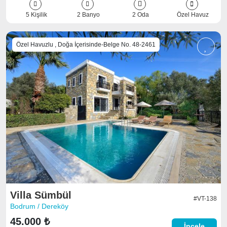
5 Kişilik
2 Banyo
2 Oda
Özel Havuz
Özel Havuzlu , Doğa İçerisinde-Belge No. 48-2461
Villa Sümbül
#VT-138
Bodrum / Dereköy
45.000 ₺
İncele