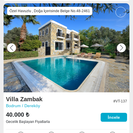
Özel Havuzlu , Doğa İçerisinde Belge No.48-2461
Previous
Next
Villa Zambak
#VT-137
Bodrum / Dereköy
40.000 ₺
İncele
Gecelik Başlayan Fiyatlarla