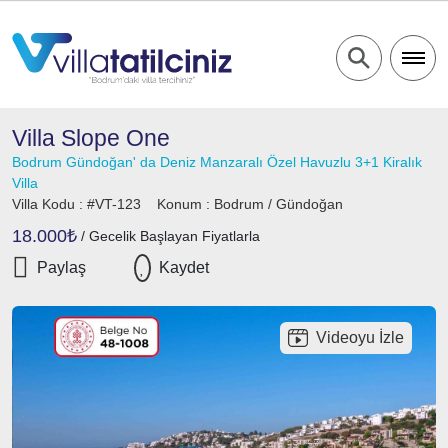
Villa Slope One
Bodrum Gündoğan' da Deniz Manzaralı Özel Havuzlu 3+1 Kiralık
Villa
Villa Kodu :
#VT-123
Konum :
Bodrum / Gündoğan
18.000₺
/ Gecelik Başlayan Fiyatlarla
Paylaş
Kaydet
Videoyu İzle