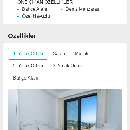
mesafesindedir.
ÖNE ÇIKAN ÖZELLİKLER
Bahçe Alanı
Deniz Manzarası
Tek katlı evimiz 1 ebeveyn banyolu olmak üzere 3
Özel Havuzlu
oda ve 2 banyodan oluşmaktadır.
Özellikler
1. Yatak Odası
Salon
Mutfak
2. Yatak Odası
3. Yatak Odası
Bahçe Alanı